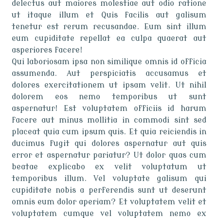
delectus aut maiores molestiae aut odio ratione
ut itaque illum et Quis facilis aut galisum
tenetur est rerum recusandae. Eum sint illum
eum cupiditate repellat ea culpa quaerat aut
asperiores facere!
Qui laboriosam ipsa non similique omnis id officia
assumenda. Aut perspiciatis accusamus et
dolores exercitationem ut ipsam velit. Ut nihil
dolorem eos nemo temporibus ut sunt
aspernatur! Est voluptatem officiis id harum
facere aut minus mollitia in commodi sint sed
placeat quia cum ipsum quis. Et quia reiciendis in
ducimus fugit qui dolores aspernatur aut quis
error et aspernatur pariatur? Ut dolor quas cum
beatae explicabo ex velit voluptatum ut
temporibus illum. Vel voluptate galisum qui
cupiditate nobis a perferendis sunt ut deserunt
omnis eum dolor aperiam? Et voluptatem velit et
voluptatem cumque vel voluptatem nemo ex