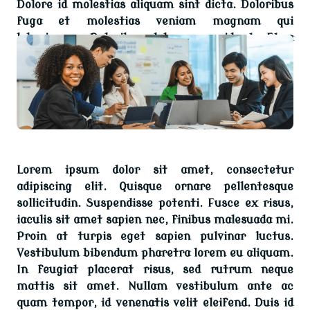
Dolore id molestias aliquam sint dicta. Doloribus
fuga et molestias veniam magnam qui
laboriosam. Doloribus doloremque id et. Et a
tempore provident velit reprehenderit et
recusandae.
Lorem ipsum dolor sit amet, consectetur
adipiscing elit. Quisque ornare pellentesque
sollicitudin. Suspendisse potenti. Fusce ex risus,
iaculis sit amet sapien nec, finibus malesuada mi.
Proin at turpis eget sapien pulvinar luctus.
Vestibulum bibendum pharetra lorem eu aliquam.
In feugiat placerat risus, sed rutrum neque
mattis sit amet. Nullam vestibulum ante ac
quam tempor, id venenatis velit eleifend. Duis id