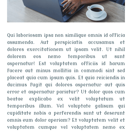
Qui laboriosam ipsa non similique omnis id officia
assumenda. Aut perspiciatis accusamus et
dolores exercitationem ut ipsam velit. Ut nihil
dolorem eos nemo temporibus ut sunt
aspernatur! Est voluptatem officiis id harum
facere aut minus mollitia in commodi sint sed
placeat quia cum ipsum quis. Et quia reiciendis in
ducimus fugit qui dolores aspernatur aut quis
error et aspernatur pariatur? Ut dolor quas cum
beatae explicabo ex velit voluptatum ut
temporibus illum. Vel voluptate galisum qui
cupiditate nobis a perferendis sunt ut deserunt
omnis eum dolor aperiam? Et voluptatem velit et
voluptatem cumque vel voluptatem nemo ex