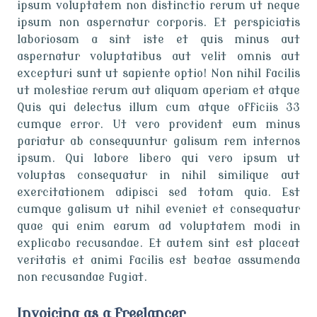
ipsum voluptatem non distinctio rerum ut neque
ipsum non aspernatur corporis. Et perspiciatis
laboriosam a sint iste et quis minus aut
aspernatur voluptatibus aut velit omnis aut
excepturi sunt ut sapiente optio! Non nihil facilis
ut molestiae rerum aut aliquam aperiam et atque
Quis qui delectus illum cum atque officiis 33
cumque error. Ut vero provident eum minus
pariatur ab consequuntur galisum rem internos
ipsum. Qui labore libero qui vero ipsum ut
voluptas consequatur in nihil similique aut
exercitationem adipisci sed totam quia. Est
cumque galisum ut nihil eveniet et consequatur
quae qui enim earum ad voluptatem modi in
explicabo recusandae. Et autem sint est placeat
veritatis et animi facilis est beatae assumenda
non recusandae fugiat.
Invoicing as a freelancer