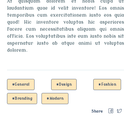
At quisquam dolorem et nobis culpa ut
laudantium quae id velit inventore! Eos omnis
temporibus cum exercitationem iusto eos quia
quod! Hic inventore voluptas hic asperiores
facere cum necessitatibus aliquam qui omnis
officia. Eos voluptatibus iste eum iusto nobis sit
aspernatur iusto ab atque animi ut voluptas
dolorem.
#General
#Design
#Fashion
#Branding
#Modern
Share