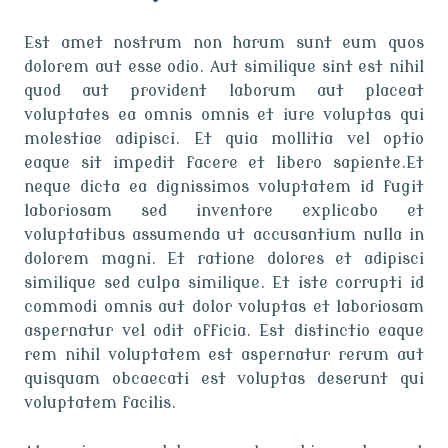
Est amet nostrum non harum sunt eum quos
dolorem aut esse odio. Aut similique sint est nihil
quod aut provident laborum aut placeat
voluptates ea omnis omnis et iure voluptas qui
molestiae adipisci. Et quia mollitia vel optio
eaque sit impedit facere et libero sapiente.Et
neque dicta ea dignissimos voluptatem id fugit
laboriosam sed inventore explicabo et
voluptatibus assumenda ut accusantium nulla in
dolorem magni. Et ratione dolores et adipisci
similique sed culpa similique. Et iste corrupti id
commodi omnis aut dolor voluptas et laboriosam
aspernatur vel odit officia. Est distinctio eaque
rem nihil voluptatem est aspernatur rerum aut
quisquam obcaecati est voluptas deserunt qui
voluptatem facilis.